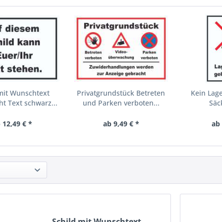
mit Wunschtext
Privatgrundstück Betreten
Kein Lage
t Text schwarz...
und Parken verboten...
Säc
 12,49 € *
ab 9,49 € *
ab 
Schild mit Wunschtext