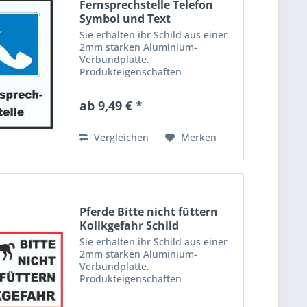
Fernsprech­stelle Telefon
Symbol und Text
Sie erhalten ihr Schild aus einer
2mm starken Aluminium-
Verbundplatte.
Produkteigenschaften
Aluverbundplatten bestehen aus
einem Polyethylen-Kern und sind
ab 9,49 € *
beidseitig mit Aluminium-
Schichten versehen. Dieses
hochwertige Material ist...
Vergleichen
Merken
Pferde Bitte nicht füttern
Kolikgefahr Schild
Sie erhalten ihr Schild aus einer
2mm starken Aluminium-
Verbundplatte.
Produkteigenschaften
Aluverbundplatten bestehen aus
einem Polyethylen-Kern und sind