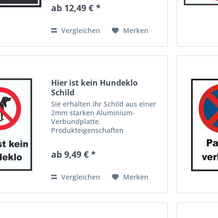
hochwertige Material ist bruch-
ab 12,49 € *
und schlagfest, extrem leicht,
kratzfest, absolut wasser-, und...
Vergleichen
Merken
Hier ist kein Hundeklo
Schild
Sie erhalten ihr Schild aus einer
2mm starken Aluminium-
Verbundplatte.
Produkteigenschaften
Aluverbundplatten bestehen aus
einem Polyethylen-Kern und sind
ab 9,49 € *
beidseitig mit Aluminium-
Schichten versehen. Dieses
hochwertige Material ist...
Vergleichen
Merken