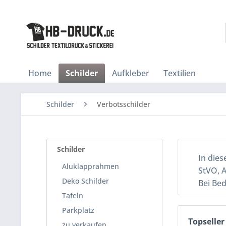
Home
Schilder
Aufkleber
Textilien
Schilder
Verbotsschilder
Schilder
In dies
Aluklapprahmen
StVO, A
Deko Schilder
Bei Bed
Tafeln
Parkplatz
Topseller
zu verkaufen