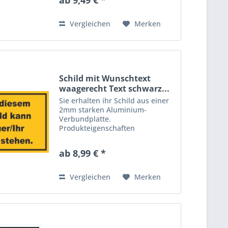
beidseitig mit Aluminium-
Schichten versehen. Dieses
hochwertige Material ist...
Vergleichen
Merken
Schild mit Wunschtext
waagerecht Text schwarz...
Sie erhalten ihr Schild aus einer
2mm starken Aluminium-
Verbundplatte.
Produkteigenschaften
Aluverbundplatten bestehen aus
einem Polyethylen-Kern und sind
ab 8,99 € *
beidseitig mit Aluminium-
Schichten versehen. Dieses
hochwertige Material ist...
Vergleichen
Merken