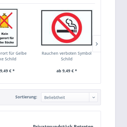
rort für Gelbe
Rauchen verboten Symbol
Privatweg Sa
ke Schild
Schild
9,49 € *
ab 9,49 € *
ab 9
Sortierung:
Privatgrundstück Betreten