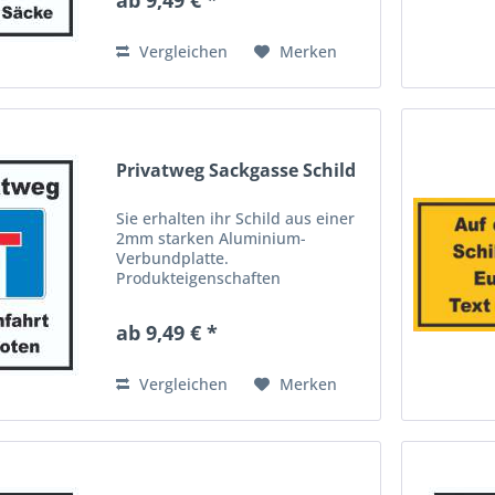
beidseitig mit Aluminium-
Schichten versehen. Dieses
hochwertige Material ist...
Vergleichen
Merken
Privatweg Sackgasse Schild
Sie erhalten ihr Schild aus einer
2mm starken Aluminium-
Verbundplatte.
Produkteigenschaften
Aluverbundplatten bestehen aus
einem Polyethylen-Kern und sind
ab 9,49 € *
beidseitig mit Aluminium-
Schichten versehen. Dieses
hochwertige Material ist...
Vergleichen
Merken