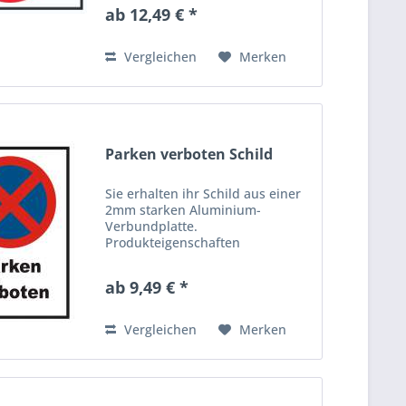
einem Polyethylen-Kern und sind
ab 12,49 € *
beidseitig mit Aluminium-
Schichten versehen. Dieses
hochwertige Material ist...
Vergleichen
Merken
Parken verboten Schild
Sie erhalten ihr Schild aus einer
2mm starken Aluminium-
Verbundplatte.
Produkteigenschaften
Aluverbundplatten bestehen aus
einem Polyethylen-Kern und sind
ab 9,49 € *
beidseitig mit Aluminium-
Schichten versehen. Dieses
hochwertige Material ist...
Vergleichen
Merken