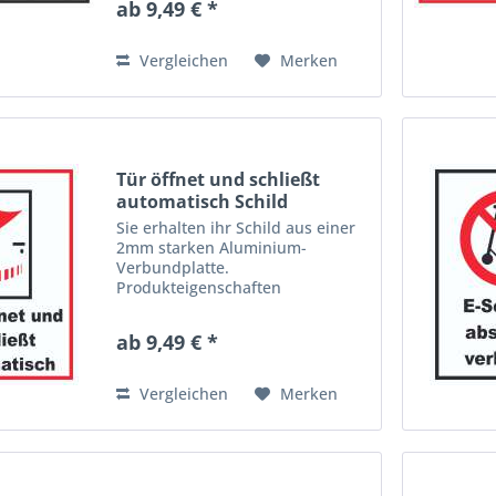
ab 9,49 € *
beidseitig mit Aluminium-
Schichten versehen. Dieses
hochwertige Material ist...
Vergleichen
Merken
Tür öffnet und schließt
automatisch Schild
Sie erhalten ihr Schild aus einer
2mm starken Aluminium-
Verbundplatte.
Produkteigenschaften
Aluverbundplatten bestehen aus
einem Polyethylen-Kern und sind
ab 9,49 € *
beidseitig mit Aluminium-
Schichten versehen. Dieses
hochwertige Material ist...
Vergleichen
Merken