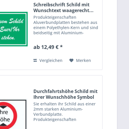
Schreibschrift Schild mit
Wunschtext waagerecht...
Produkteigenschaften
Aluverbundplatten bestehen aus
einem Polyethylen-Kern und sind
beidseitig mit Aluminium-
Schichten versehen. Dieses
hochwertige Material ist bruch-
ab 12,49 € *
und schlagfest, extrem leicht,
kratzfest, absolut wasser-, und...
Vergleichen
Merken
Durchfahrtshöhe Schild mit
Ihrer Wunschhöhe Symbol
Sie erhalten ihr Schild aus einer
2mm starken Aluminium-
Verbundplatte.
Produkteigenschaften
Aluverbundplatten bestehen aus