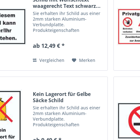
waagerecht Text schwarz...
Sie erhalten ihr Schild aus einer
2mm starken Aluminium-
Verbundplatte.
Produkteigenschaften
Aluverbundplatten bestehen aus
einem Polyethylen-Kern und sind
ab 12,49 € *
beidseitig mit Aluminium-
Schichten versehen. Dieses
hochwertige Material ist...
Vergleichen
Merken
Kein Lagerort für Gelbe
Säcke Schild
Sie erhalten ihr Schild aus einer
2mm starken Aluminium-
Verbundplatte.
Produkteigenschaften
Aluverbundplatten bestehen aus
einem Polyethylen-Kern und sind
ab 9,49 € *