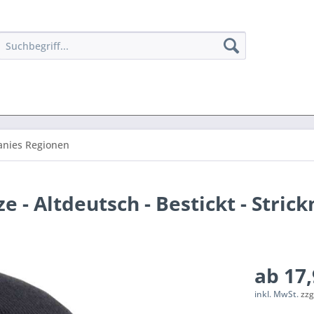
anies Regionen
 - Altdeutsch - Bestickt - Stric
ab 17,
inkl. MwSt.
zzg