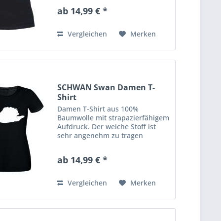
Shirt hat eine klassische
ab 14,99 € *
Passform mit
Rundhalsausschnitt. Ausserdem
hat es Doppelnähte an...
Vergleichen
Merken
SCHWAN Swan Damen T-
Shirt
Damen T-Shirt aus 100%
Baumwolle mit strapazierfähigem
Aufdruck. Der weiche Stoff ist
sehr angenehm zu tragen
(ringgesponnenes Jersey). Das
Shirt hat eine klassische
ab 14,99 € *
Passform mit
Rundhalsausschnitt. Ausserdem
hat es Doppelnähte an...
Vergleichen
Merken