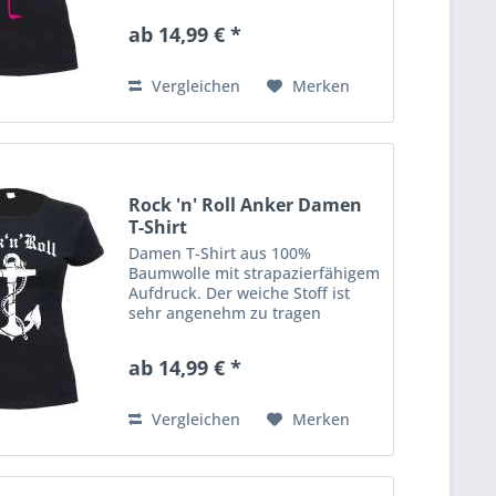
Shirt hat eine klassische
ab 14,99 € *
Passform mit
Rundhalsausschnitt. Ausserdem
hat es Doppelnähte an...
Vergleichen
Merken
Rock 'n' Roll Anker Damen
T-Shirt
Damen T-Shirt aus 100%
Baumwolle mit strapazierfähigem
Aufdruck. Der weiche Stoff ist
sehr angenehm zu tragen
(ringgesponnenes Jersey). Das
Shirt hat eine klassische
ab 14,99 € *
Passform mit
Rundhalsausschnitt. Ausserdem
hat es Doppelnähte an...
Vergleichen
Merken