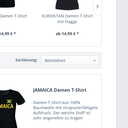
amen T-Shirt
KURDISTAN Damen T-Shirt
STEUERRAD 
mit Flagge
14,99 € *
ab 14,99 € *
ab 14
Sortierung:
JAMAICA Damen T-Shirt
Damen T-Shirt aus 100%
Baumwolle mit strapazierfähigem
Aufdruck. Der weiche Stoff ist
sehr angenehm zu tragen
(ringgesponnenes Jersey). Das