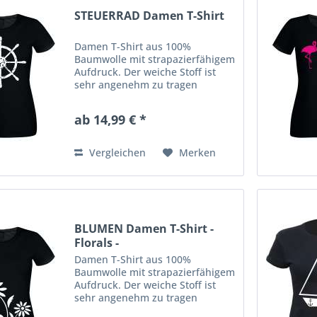
STEUERRAD Damen T-Shirt
Damen T-Shirt aus 100%
Baumwolle mit strapazierfähigem
Aufdruck. Der weiche Stoff ist
sehr angenehm zu tragen
(ringgesponnenes Jersey). Das
Shirt hat eine klassische
ab 14,99 € *
Passform mit
Rundhalsausschnitt. Ausserdem
hat es Doppelnähte an...
Vergleichen
Merken
BLUMEN Damen T-Shirt -
Florals -
Damen T-Shirt aus 100%
Baumwolle mit strapazierfähigem
Aufdruck. Der weiche Stoff ist
sehr angenehm zu tragen
(ringgesponnenes Jersey). Das