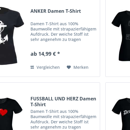
ANKER Damen T-Shirt
Damen T-Shirt aus 100%
Baumwolle mit strapazierfähigem
Aufdruck. Der weiche Stoff ist
sehr angenehm zu tragen
(ringgesponnenes Jersey). Das
Shirt hat eine klassische
ab 14,99 € *
Passform mit
Rundhalsausschnitt. Ausserdem
hat es Doppelnähte an...
Vergleichen
Merken
FUSSBALL UND HERZ Damen
T-Shirt
Damen T-Shirt aus 100%
Baumwolle mit strapazierfähigem
Aufdruck. Der weiche Stoff ist
sehr angenehm zu tragen