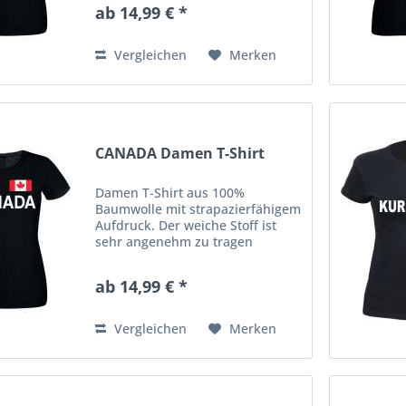
Shirt hat eine klassische
ab 14,99 € *
Passform mit
Rundhalsausschnitt. Ausserdem
hat es Doppelnähte an...
Vergleichen
Merken
CANADA Damen T-Shirt
Damen T-Shirt aus 100%
Baumwolle mit strapazierfähigem
Aufdruck. Der weiche Stoff ist
sehr angenehm zu tragen
(ringgesponnenes Jersey). Das
Shirt hat eine klassische
ab 14,99 € *
Passform mit
Rundhalsausschnitt. Ausserdem
hat es Doppelnähte an...
Vergleichen
Merken