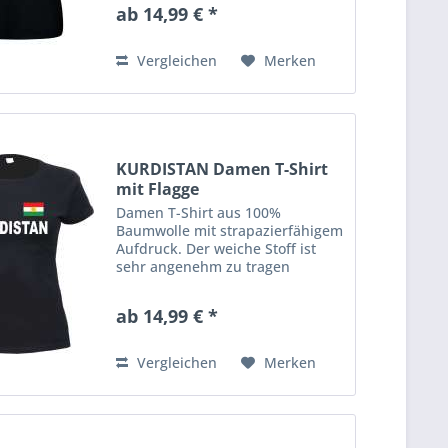
Shirt hat eine klassische
ab 14,99 € *
Passform mit
Rundhalsausschnitt. Ausserdem
hat es Doppelnähte an...
Vergleichen
Merken
KURDISTAN Damen T-Shirt
mit Flagge
Damen T-Shirt aus 100%
Baumwolle mit strapazierfähigem
Aufdruck. Der weiche Stoff ist
sehr angenehm zu tragen
(ringgesponnenes Jersey). Das
Shirt hat eine klassische
ab 14,99 € *
Passform mit
Rundhalsausschnitt. Ausserdem
hat es Doppelnähte an...
Vergleichen
Merken