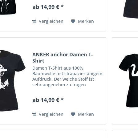
Shirt hat eine klassische
ab 14,99 € *
Passform mit
Rundhalsausschnitt. Ausserdem
hat es Doppelnähte an...
Vergleichen
Merken
ANKER anchor Damen T-
Shirt
Damen T-Shirt aus 100%
Baumwolle mit strapazierfähigem
Aufdruck. Der weiche Stoff ist
sehr angenehm zu tragen
(ringgesponnenes Jersey). Das
Shirt hat eine klassische
ab 14,99 € *
Passform mit
Rundhalsausschnitt. Ausserdem
hat es Doppelnähte an...
Vergleichen
Merken