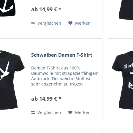
Shirt hat eine klassische
ab 14,99 € *
Passform mit
Rundhalsausschnitt. Ausserdem
hat es Doppelnähte an...
Vergleichen
Merken
Schwalben Damen T-Shirt
Damen T-Shirt aus 100%
Baumwolle mit strapazierfähigem
Aufdruck. Der weiche Stoff ist
sehr angenehm zu tragen
(ringgesponnenes Jersey). Das
Shirt hat eine klassische
ab 14,99 € *
Passform mit
Rundhalsausschnitt. Ausserdem
hat es Doppelnähte an...
Vergleichen
Merken