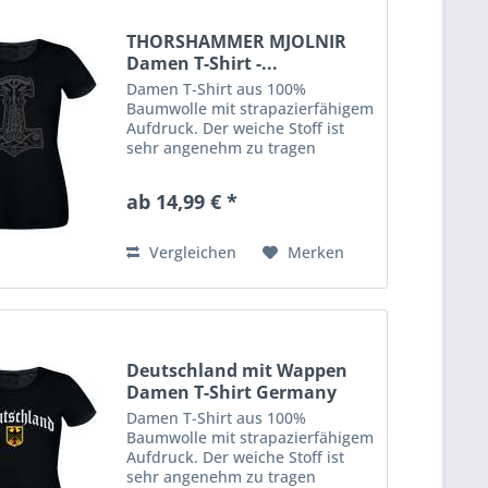
THORSHAMMER MJOLNIR
Damen T-Shirt -...
Damen T-Shirt aus 100%
Baumwolle mit strapazierfähigem
Aufdruck. Der weiche Stoff ist
sehr angenehm zu tragen
(ringgesponnenes Jersey). Das
Shirt hat eine klassische
ab 14,99 € *
Passform mit
Rundhalsausschnitt. Ausserdem
hat es Doppelnähte an...
Vergleichen
Merken
Deutschland mit Wappen
Damen T-Shirt Germany
Damen T-Shirt aus 100%
Baumwolle mit strapazierfähigem
Aufdruck. Der weiche Stoff ist
sehr angenehm zu tragen