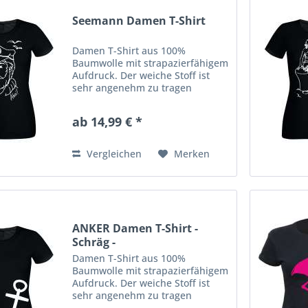
Seemann Damen T-Shirt
Damen T-Shirt aus 100%
Baumwolle mit strapazierfähigem
Aufdruck. Der weiche Stoff ist
sehr angenehm zu tragen
(ringgesponnenes Jersey). Das
Shirt hat eine klassische
ab 14,99 € *
Passform mit
Rundhalsausschnitt. Ausserdem
hat es Doppelnähte an...
Vergleichen
Merken
ANKER Damen T-Shirt -
Schräg -
Damen T-Shirt aus 100%
Baumwolle mit strapazierfähigem
Aufdruck. Der weiche Stoff ist
sehr angenehm zu tragen
(ringgesponnenes Jersey). Das