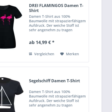
DREI FLAMINGOS Damen T-
Shirt
Damen T-Shirt aus 100%
Baumwolle mit strapazierfähigem
Aufdruck. Der weiche Stoff ist
sehr angenehm zu tragen
(ringgesponnenes Jersey). Das
Shirt hat eine klassische
ab 14,99 € *
Passform mit
Rundhalsausschnitt. Ausserdem
hat es Doppelnähte an...
Vergleichen
Merken
Segelschiff Damen T-Shirt
Damen T-Shirt aus 100%
Baumwolle mit strapazierfähigem
Aufdruck. Der weiche Stoff ist
sehr angenehm zu tragen
(ringgesponnenes Jersey). Das