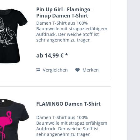
Pin Up Girl - Flamingo -
Pinup Damen T-Shirt
Damen T-Shirt aus 100%
Baumwolle mit strapazierfähigem
Aufdruck. Der weiche Stoff ist
sehr angenehm zu tragen
(ringgesponnenes Jersey). Das
Shirt hat eine klassische
ab 14,99 € *
Passform mit
Rundhalsausschnitt. Ausserdem
hat es Doppelnähte an...
Vergleichen
Merken
FLAMINGO Damen T-Shirt
Damen T-Shirt aus 100%
Baumwolle mit strapazierfähigem
Aufdruck. Der weiche Stoff ist
sehr angenehm zu tragen
(ringgesponnenes Jersey). Das