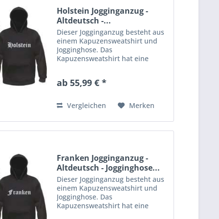
Holstein Jogginganzug -
Altdeutsch -...
Dieser Jogginganzug besteht aus
einem Kapuzensweatshirt und
Jogginghose. Das
Kapuzensweatshirt hat eine
Kängurutasche am Bauch und
Kordelzug in der Kapuze.
ab 55,99 € *
Rippstrickbündchen an Ärmeln
und Bund. Die Jogginghose aus
gemütlichem Sweatstoff...
Vergleichen
Merken
Franken Jogginganzug -
Altdeutsch - Jogginghose...
Dieser Jogginganzug besteht aus
einem Kapuzensweatshirt und
Jogginghose. Das
Kapuzensweatshirt hat eine
Kängurutasche am Bauch und