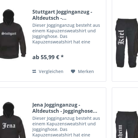
Stuttgart Jogginganzug -
Altdeutsch -...
Dieser Jogginganzug besteht aus
einem Kapuzensweatshirt und
Jogginghose. Das
Kapuzensweatshirt hat eine
Kängurutasche am Bauch und
Kordelzug in der Kapuze.
ab 55,99 € *
Rippstrickbündchen an Ärmeln
und Bund. Die Jogginghose aus
gemütlichem Sweatstoff...
Vergleichen
Merken
Jena Jogginganzug -
Altdeutsch - Jogginghose...
Dieser Jogginganzug besteht aus
einem Kapuzensweatshirt und
Jogginghose. Das
Kapuzensweatshirt hat eine