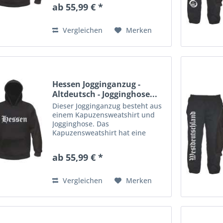
Kordelzug in der Kapuze.
ab 55,99 € *
Rippstrickbündchen an Ärmeln
und Bund. Die Jogginghose aus
gemütlichem Sweatstoff...
Vergleichen
Merken
Hessen Jogginganzug -
Altdeutsch - Jogginghose...
Dieser Jogginganzug besteht aus
einem Kapuzensweatshirt und
Jogginghose. Das
Kapuzensweatshirt hat eine
Kängurutasche am Bauch und
Kordelzug in der Kapuze.
ab 55,99 € *
Rippstrickbündchen an Ärmeln
und Bund. Die Jogginghose aus
gemütlichem Sweatstoff...
Vergleichen
Merken