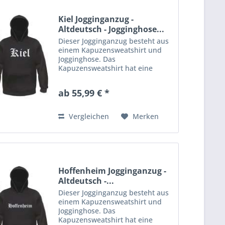
Kiel Jogginganzug -
Altdeutsch - Jogginghose...
Dieser Jogginganzug besteht aus
einem Kapuzensweatshirt und
Jogginghose. Das
Kapuzensweatshirt hat eine
Kängurutasche am Bauch und
Kordelzug in der Kapuze.
ab 55,99 € *
Rippstrickbündchen an Ärmeln
und Bund. Die Jogginghose aus
gemütlichem Sweatstoff...
Vergleichen
Merken
Hoffenheim Jogginganzug -
Altdeutsch -...
Dieser Jogginganzug besteht aus
einem Kapuzensweatshirt und
Jogginghose. Das
Kapuzensweatshirt hat eine