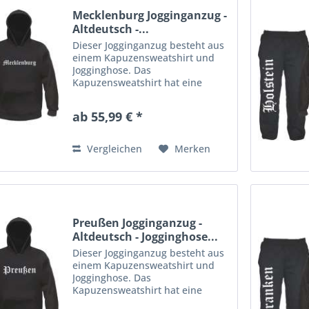
Mecklenburg Jogginganzug -
Altdeutsch -...
Dieser Jogginganzug besteht aus
einem Kapuzensweatshirt und
Jogginghose. Das
Kapuzensweatshirt hat eine
Kängurutasche am Bauch und
Kordelzug in der Kapuze.
ab 55,99 € *
Rippstrickbündchen an Ärmeln
und Bund. Die Jogginghose aus
gemütlichem Sweatstoff...
Vergleichen
Merken
Preußen Jogginganzug -
Altdeutsch - Jogginghose...
Dieser Jogginganzug besteht aus
einem Kapuzensweatshirt und
Jogginghose. Das
Kapuzensweatshirt hat eine
Kängurutasche am Bauch und