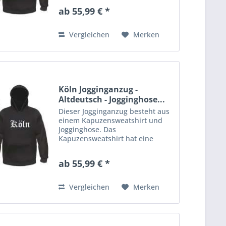
Kordelzug in der Kapuze.
ab 55,99 € *
Rippstrickbündchen an Ärmeln
und Bund. Die Jogginghose aus
gemütlichem Sweatstoff...
Vergleichen
Merken
Köln Jogginganzug -
Altdeutsch - Jogginghose...
Dieser Jogginganzug besteht aus
einem Kapuzensweatshirt und
Jogginghose. Das
Kapuzensweatshirt hat eine
Kängurutasche am Bauch und
Kordelzug in der Kapuze.
ab 55,99 € *
Rippstrickbündchen an Ärmeln
und Bund. Die Jogginghose aus
gemütlichem Sweatstoff...
Vergleichen
Merken