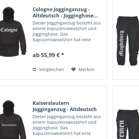
Cologne Jogginganzug -
Altdeutsch - Jogginghose...
Dieser Jogginganzug besteht aus
einem Kapuzensweatshirt und
Jogginghose. Das
Kapuzensweatshirt hat eine
Kängurutasche am Bauch und
Kordelzug in der Kapuze.
ab 55,99 € *
Rippstrickbündchen an Ärmeln
und Bund. Die Jogginghose aus
gemütlichem Sweatstoff...
Vergleichen
Merken
Kaiserslautern
Jogginganzug - Altdeutsch
-...
Dieser Jogginganzug besteht aus
einem Kapuzensweatshirt und
Jogginghose. Das
Kapuzensweatshirt hat eine
Kängurutasche am Bauch und