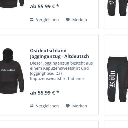
Kordelzug in der Kapuze.
ab 55,99 € *
Rippstrickbündchen an Ärmeln
und Bund. Die Jogginghose aus
gemütlichem Sweatstoff...
Vergleichen
Merken
Ostdeutschland
Jogginganzug - Altdeutsch
-...
Dieser Jogginganzug besteht aus
einem Kapuzensweatshirt und
Jogginghose. Das
Kapuzensweatshirt hat eine
Kängurutasche am Bauch und
Kordelzug in der Kapuze.
ab 55,99 € *
Rippstrickbündchen an Ärmeln
und Bund. Die Jogginghose aus
gemütlichem Sweatstoff...
Vergleichen
Merken