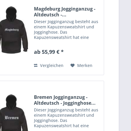
Magdeburg Jogginganzug -
Altdeutsch -...
Dieser Jogginganzug besteht aus
einem Kapuzensweatshirt und
Jogginghose. Das
Kapuzensweatshirt hat eine
Kängurutasche am Bauch und
Kordelzug in der Kapuze.
ab 55,99 € *
Rippstrickbündchen an Ärmeln
und Bund. Die Jogginghose aus
gemütlichem Sweatstoff...
Vergleichen
Merken
Bremen Jogginganzug -
Altdeutsch - Jogginghose...
Dieser Jogginganzug besteht aus
einem Kapuzensweatshirt und
Jogginghose. Das
Kapuzensweatshirt hat eine
Kängurutasche am Bauch und