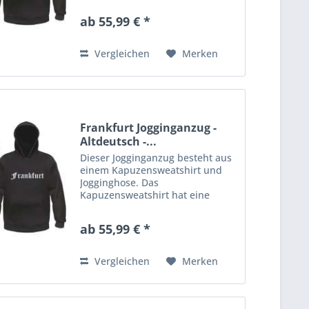
Kordelzug in der Kapuze.
ab 55,99 € *
Rippstrickbündchen an Ärmeln
und Bund. Die Jogginghose aus
gemütlichem Sweatstoff...
Vergleichen
Merken
Frankfurt Jogginganzug -
Altdeutsch -...
Dieser Jogginganzug besteht aus
einem Kapuzensweatshirt und
Jogginghose. Das
Kapuzensweatshirt hat eine
Kängurutasche am Bauch und
Kordelzug in der Kapuze.
ab 55,99 € *
Rippstrickbündchen an Ärmeln
und Bund. Die Jogginghose aus
gemütlichem Sweatstoff...
Vergleichen
Merken