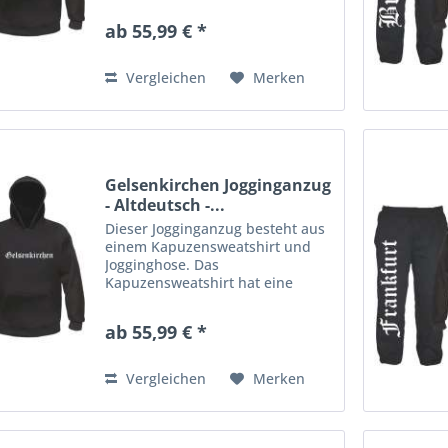
Kordelzug in der Kapuze.
ab 55,99 € *
Rippstrickbündchen an Ärmeln
und Bund. Die Jogginghose aus
gemütlichem Sweatstoff...
Vergleichen
Merken
Gelsenkirchen Jogginganzug
- Altdeutsch -...
Dieser Jogginganzug besteht aus
einem Kapuzensweatshirt und
Jogginghose. Das
Kapuzensweatshirt hat eine
Kängurutasche am Bauch und
Kordelzug in der Kapuze.
ab 55,99 € *
Rippstrickbündchen an Ärmeln
und Bund. Die Jogginghose aus
gemütlichem Sweatstoff...
Vergleichen
Merken