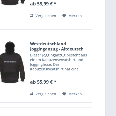
Kordelzug in der Kapuze.
ab 55,99 € *
Rippstrickbündchen an Ärmeln
und Bund. Die Jogginghose aus
gemütlichem Sweatstoff...
Vergleichen
Merken
Westdeutschland
Jogginganzug - Altdeutsch
-...
Dieser Jogginganzug besteht aus
einem Kapuzensweatshirt und
Jogginghose. Das
Kapuzensweatshirt hat eine
Kängurutasche am Bauch und
Kordelzug in der Kapuze.
ab 55,99 € *
Rippstrickbündchen an Ärmeln
und Bund. Die Jogginghose aus
gemütlichem Sweatstoff...
Vergleichen
Merken