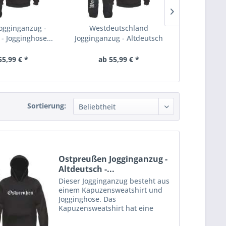
ogginganzug -
Westdeutschland
Mecklenburg
- Jogginghose...
Jogginganzug - Altdeutsch
- Altde
-...
55,99 € *
ab 55,99 € *
ab 55
Sortierung:
Ostpreußen Jogginganzug -
Altdeutsch -...
Dieser Jogginganzug besteht aus
einem Kapuzensweatshirt und
Jogginghose. Das
Kapuzensweatshirt hat eine
Kängurutasche am Bauch und