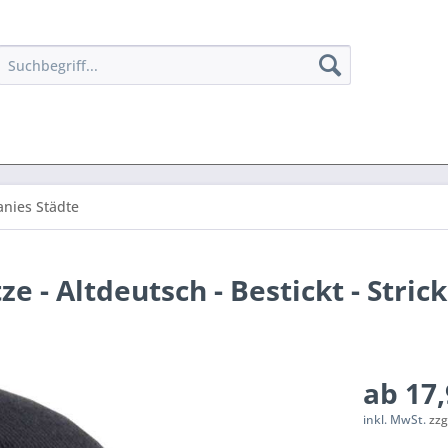
anies Städte
 - Altdeutsch - Bestickt - Stri
ab 17,
inkl. MwSt.
zzg