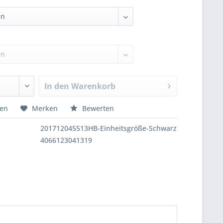
In den
Warenkorb
hen
Merken
Bewerten
201712045513HB-Einheitsgröße-Schwarz
4066123041319