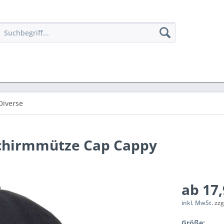
Diverse
Schirmmütze Cap Cappy
ab 17,
inkl. MwSt.
zzg
Größe: