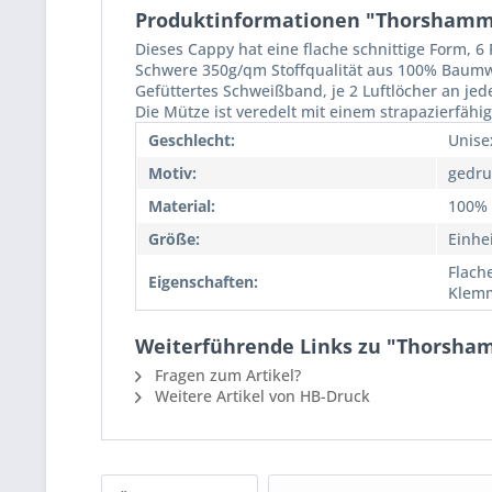
Produktinformationen "Thorshamme
Dieses Cappy hat eine flache schnittige Form, 
Schwere 350g/qm Stoffqualität aus 100% Baumw
Gefüttertes Schweißband, je 2 Luftlöcher an jede
Die Mütze ist veredelt mit einem strapazierfähi
Geschlecht:
Unise
Motiv:
gedru
Material:
100%
Größe:
Einhe
Flach
Eigenschaften:
Klemm
Weiterführende Links zu "Thorsha
Fragen zum Artikel?
Weitere Artikel von HB-Druck