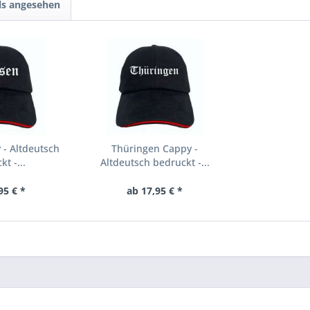
ls angesehen
- Altdeutsch
Thüringen Cappy -
t -...
Altdeutsch bedruckt -...
95 € *
ab 17,95 € *