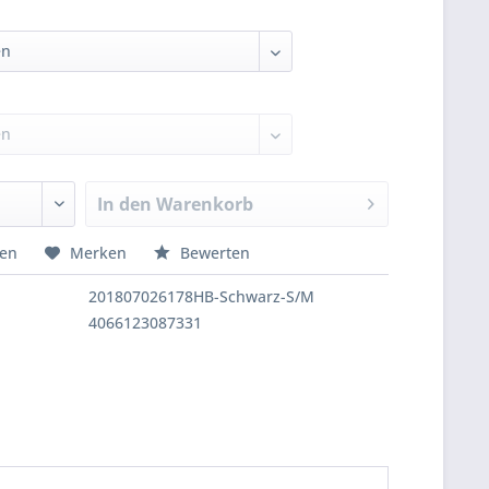
In den
Warenkorb
hen
Merken
Bewerten
201807026178HB-Schwarz-S/M
4066123087331