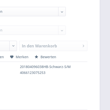
In den
Warenkorb
hen
Merken
Bewerten
201804096038HB-Schwarz-S/M
4066123075253