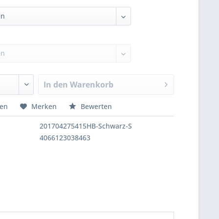
In den
Warenkorb
hen
Merken
Bewerten
201704275415HB-Schwarz-S
4066123038463