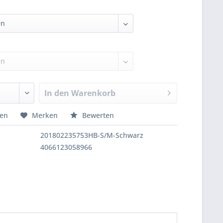
In den
Warenkorb
hen
Merken
Bewerten
201802235753HB-S/M-Schwarz
4066123058966