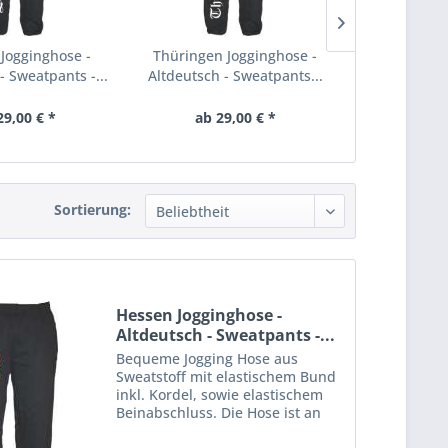
Jogginghose -
Thüringen Jogginghose -
Bayern Jo
- Sweatpants -...
Altdeutsch - Sweatpants...
Altdeutsch -
29,00 € *
ab 29,00 € *
ab 29
Sortierung:
Hessen Jogginghose -
Altdeutsch - Sweatpants -...
Bequeme Jogging Hose aus
Sweatstoff mit elastischem Bund
inkl. Kordel, sowie elastischem
Beinabschluss. Die Hose ist an
einem Bein mit einem großen