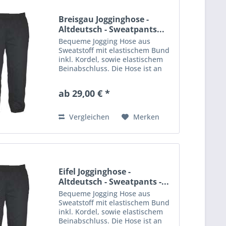
Breisgau Jogginghose -
Altdeutsch - Sweatpants...
Bequeme Jogging Hose aus
Sweatstoff mit elastischem Bund
inkl. Kordel, sowie elastischem
Beinabschluss. Die Hose ist an
einem Bein mit einem großen
Aufdruck veredelt. Material: 80%
ab 29,00 € *
Baumwolle, 20% Polyester
Vergleichen
Merken
Eifel Jogginghose -
Altdeutsch - Sweatpants -...
Bequeme Jogging Hose aus
Sweatstoff mit elastischem Bund
inkl. Kordel, sowie elastischem
Beinabschluss. Die Hose ist an