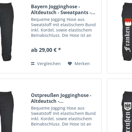
Bayern Jogginghose -
Altdeutsch - Sweatpants -...
Bequeme Jogging Hose aus
Sweatstoff mit elastischem Bund
inkl. Kordel, sowie elastischem
Beinabschluss. Die Hose ist an
einem Bein mit einem großen
Aufdruck veredelt. Material: 80%
ab 29,00 € *
Baumwolle, 20% Polyester
Vergleichen
Merken
Ostpreußen Jogginghose -
Altdeutsch -...
Bequeme Jogging Hose aus
Sweatstoff mit elastischem Bund
inkl. Kordel, sowie elastischem
Beinabschluss. Die Hose ist an
einem Bein mit einem großen