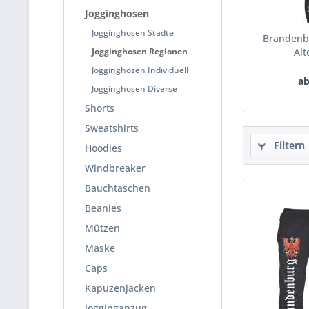
Jogginghosen
Jogginghosen Städte
Brandenbu
Jogginghosen Regionen
Alt
Jogginghosen Individuell
ab
Jogginghosen Diverse
Shorts
Sweatshirts
Filtern
Hoodies
Windbreaker
Bauchtaschen
Beanies
Mützen
Maske
Caps
Kapuzenjacken
Jogginganzug