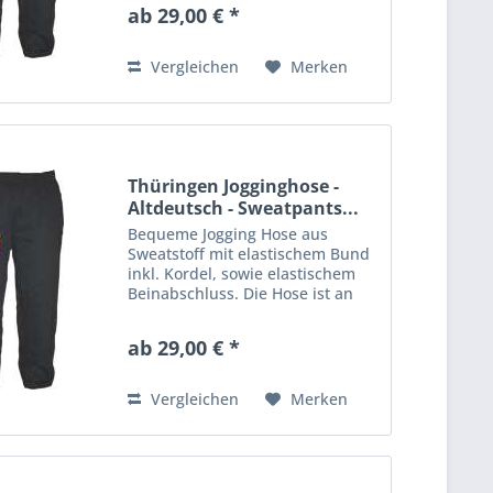
Aufdruck veredelt. Material: 80%
ab 29,00 € *
Baumwolle, 20% Polyester
Vergleichen
Merken
Thüringen Jogginghose -
Altdeutsch - Sweatpants...
Bequeme Jogging Hose aus
Sweatstoff mit elastischem Bund
inkl. Kordel, sowie elastischem
Beinabschluss. Die Hose ist an
einem Bein mit einem großen
Aufdruck veredelt. Material: 80%
ab 29,00 € *
Baumwolle, 20% Polyester
Vergleichen
Merken