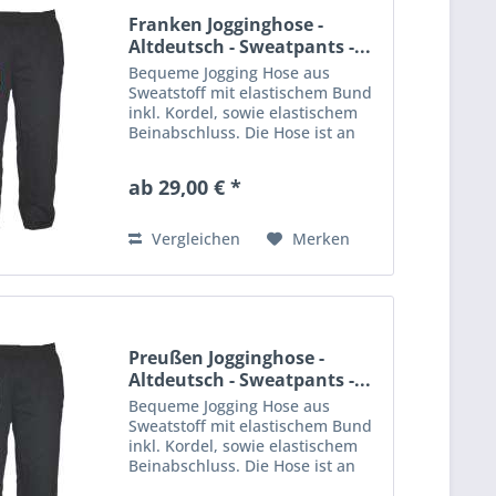
Franken Jogginghose -
Altdeutsch - Sweatpants -...
Bequeme Jogging Hose aus
Sweatstoff mit elastischem Bund
inkl. Kordel, sowie elastischem
Beinabschluss. Die Hose ist an
einem Bein mit einem großen
Aufdruck veredelt. Material: 80%
ab 29,00 € *
Baumwolle, 20% Polyester
Vergleichen
Merken
Preußen Jogginghose -
Altdeutsch - Sweatpants -...
Bequeme Jogging Hose aus
Sweatstoff mit elastischem Bund
inkl. Kordel, sowie elastischem
Beinabschluss. Die Hose ist an
einem Bein mit einem großen