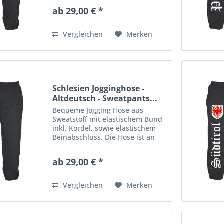
Aufdruck veredelt. Material: 80%
ab 29,00 € *
Baumwolle, 20% Polyester
Vergleichen
Merken
Schlesien Jogginghose -
Altdeutsch - Sweatpants...
Bequeme Jogging Hose aus
Sweatstoff mit elastischem Bund
inkl. Kordel, sowie elastischem
Beinabschluss. Die Hose ist an
einem Bein mit einem großen
Aufdruck veredelt. Material: 80%
ab 29,00 € *
Baumwolle, 20% Polyester
Vergleichen
Merken