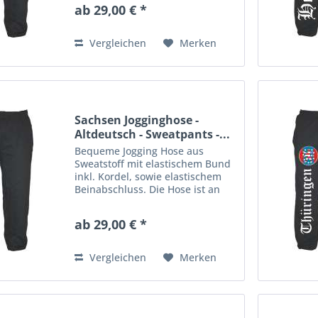
Aufdruck veredelt. Material: 80%
ab 29,00 € *
Baumwolle, 20% Polyester
Vergleichen
Merken
Sachsen Jogginghose -
Altdeutsch - Sweatpants -...
Bequeme Jogging Hose aus
Sweatstoff mit elastischem Bund
inkl. Kordel, sowie elastischem
Beinabschluss. Die Hose ist an
einem Bein mit einem großen
Aufdruck veredelt. Material: 80%
ab 29,00 € *
Baumwolle, 20% Polyester
Vergleichen
Merken