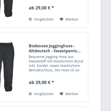
Aufdruck veredelt. Material: 80%
ab 29,00 € *
Baumwolle, 20% Polyester
Vergleichen
Merken
Bodensee Jogginghose -
Altdeutsch - Sweatpants...
Bequeme Jogging Hose aus
Sweatstoff mit elastischem Bund
inkl. Kordel, sowie elastischem
Beinabschluss. Die Hose ist an
einem Bein mit einem großen
Aufdruck veredelt. Material: 80%
ab 29,00 € *
Baumwolle, 20% Polyester
Vergleichen
Merken