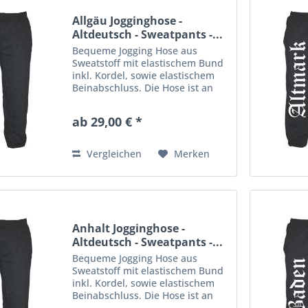
Allgäu Jogginghose -
Altdeutsch - Sweatpants -...
Bequeme Jogging Hose aus
Sweatstoff mit elastischem Bund
inkl. Kordel, sowie elastischem
Beinabschluss. Die Hose ist an
einem Bein mit einem großen
Aufdruck veredelt. Material: 80%
ab 29,00 € *
Baumwolle, 20% Polyester
Vergleichen
Merken
Anhalt Jogginghose -
Altdeutsch - Sweatpants -...
Bequeme Jogging Hose aus
Sweatstoff mit elastischem Bund
inkl. Kordel, sowie elastischem
Beinabschluss. Die Hose ist an
einem Bein mit einem großen