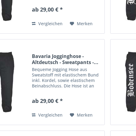
Aufdruck veredelt. Material: 80%
ab 29,00 € *
Baumwolle, 20% Polyester
Vergleichen
Merken
Bavaria Jogginghose -
Altdeutsch - Sweatpants -...
Bequeme Jogging Hose aus
Sweatstoff mit elastischem Bund
inkl. Kordel, sowie elastischem
Beinabschluss. Die Hose ist an
einem Bein mit einem großen
Aufdruck veredelt. Material: 80%
ab 29,00 € *
Baumwolle, 20% Polyester
Vergleichen
Merken