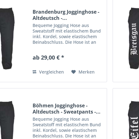
Brandenburg Jogginghose -
Altdeutsch -...
Bequeme Jogging Hose aus
Sweatstoff mit elastischem Bund
inkl. Kordel, sowie elastischem
Beinabschluss. Die Hose ist an
einem Bein mit einem großen
Aufdruck veredelt. Material: 80%
ab 29,00 € *
Baumwolle, 20% Polyester
Vergleichen
Merken
Böhmen Jogginghose -
Altdeutsch - Sweatpants -...
Bequeme Jogging Hose aus
Sweatstoff mit elastischem Bund
inkl. Kordel, sowie elastischem
Beinabschluss. Die Hose ist an