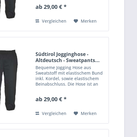
Aufdruck veredelt. Material: 80%
ab 29,00 € *
Baumwolle, 20% Polyester
Vergleichen
Merken
Südtirol Jogginghose -
Altdeutsch - Sweatpants...
Bequeme Jogging Hose aus
Sweatstoff mit elastischem Bund
inkl. Kordel, sowie elastischem
Beinabschluss. Die Hose ist an
einem Bein mit einem großen
Aufdruck veredelt. Material: 80%
ab 29,00 € *
Baumwolle, 20% Polyester
Vergleichen
Merken