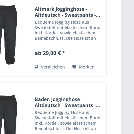
Altmark Jogginghose -
Altdeutsch - Sweatpants -...
Bequeme Jogging Hose aus
Sweatstoff mit elastischem Bund
inkl. Kordel, sowie elastischem
Beinabschluss. Die Hose ist an
einem Bein mit einem großen
Aufdruck veredelt. Material: 80%
ab 29,00 € *
Baumwolle, 20% Polyester
Vergleichen
Merken
Baden Jogginghose -
Altdeutsch - Sweatpants -...
Bequeme Jogging Hose aus
Sweatstoff mit elastischem Bund
inkl. Kordel, sowie elastischem
Beinabschluss. Die Hose ist an
einem Bein mit einem großen