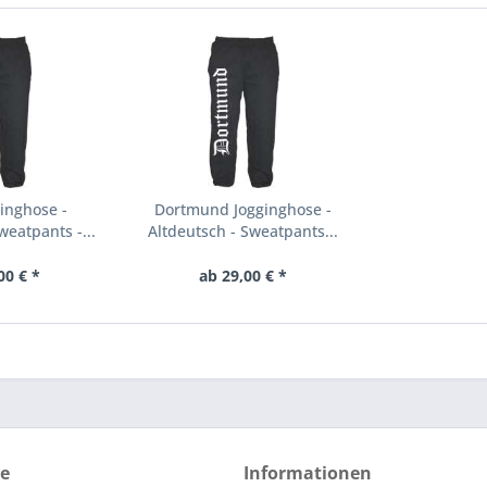
inghose -
Dortmund Jogginghose -
weatpants -...
Altdeutsch - Sweatpants...
00 € *
ab 29,00 € *
ce
Informationen