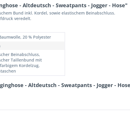
ghose - Altdeutsch - Sweatpants - Jogger - Hose"
schem Bund inkl. Kordel, sowie elastischem Beinabschluss.
fdruck veredelt.
Baumwolle, 20 % Polyester
n
ischer Beinabschluss,
ischer Taillenbund mit
hfarbigem Kordelzug,
ntaschen
inghose - Altdeutsch - Sweatpants - Jogger - Hos