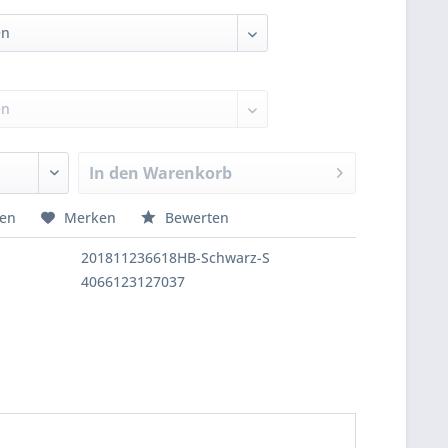
In den
Warenkorb
hen
Merken
Bewerten
201811236618HB-Schwarz-S
4066123127037