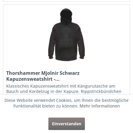
Thorshammer Mjolnir Schwarz
Kapuzensweatshirt -...
Klassisches Kapuzensweatshirt mit Kängurutasche am
Bauch und Kordelzug in der Kapuze. Rippstrickbündchen
an Ärmeln und Bund. Schwere 280g/qm Stoffqualität aus
Diese Website verwendet Cookies, um Ihnen die bestmögliche
80% Baumwolle und 20% Polyester. Der Hoodie ist veredelt
Funktionalität bieten zu können.
Mehr Informationen
mit einem...
ab 31,95 € *
Einverstanden
Merken