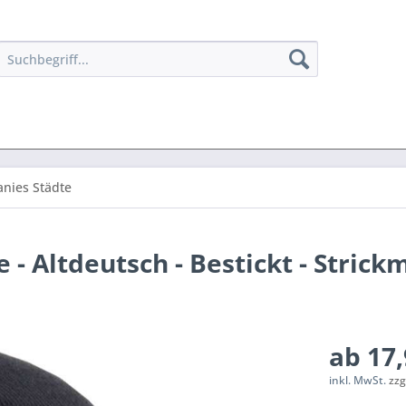
anies Städte
- Altdeutsch - Bestickt - Strick
ab 17,
inkl. MwSt.
zzg